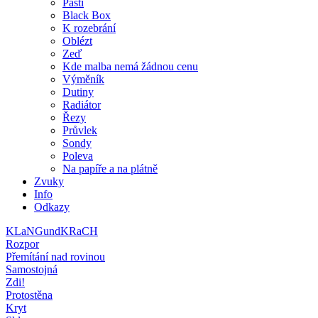
Pasti
Black Box
K rozebrání
Oblézt
Zeď
Kde malba nemá žádnou cenu
Výměník
Dutiny
Radiátor
Řezy
Průvlek
Sondy
Poleva
Na papíře a na plátně
Zvuky
Info
Odkazy
KLaNGundKRaCH
Rozpor
Přemítání nad rovinou
Samostojná
Zdi!
Protostěna
Kryt