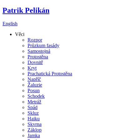
Patrik Pelikán
English
Věci
Rozpor
Průzkum fasády
Samostojná
Protostěna
Dovnitř
Kryt
Prachatická Protostěna
Napříč
Žaluzie
Posun
Schodek
Metráž
Spád
Skluz
Haiku
Skvrna
Záklop
Jamka